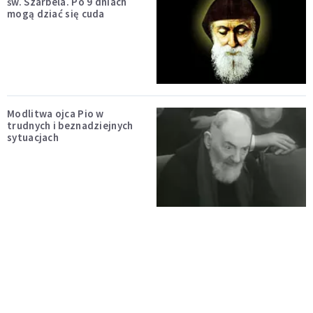
św. Szarbela. Po 9 dniach
mogą dziać się cuda
Modlitwa ojca Pio w
trudnych i beznadziejnych
sytuacjach