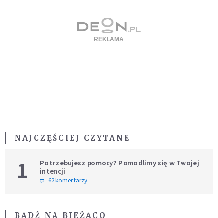
NAJCZĘŚCIEJ CZYTANE
1
Potrzebujesz pomocy? Pomodlimy się w Twojej
intencji
62 komentarzy
BĄDŹ NA BIEŻĄCO