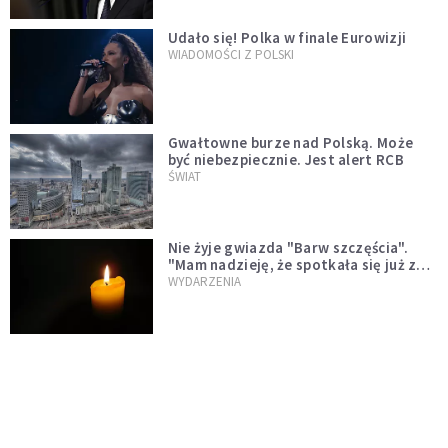
Udało się! Polka w finale Eurowizji
WIADOMOŚCI Z POLSKI
Gwałtowne burze nad Polską. Może
być niebezpiecznie. Jest alert RCB
ŚWIAT
Nie żyje gwiazda "Barw szczęścia".
"Mam nadzieję, że spotkała się już z
Bogiem, którego tak bardzo kochała"
WYDARZENIA