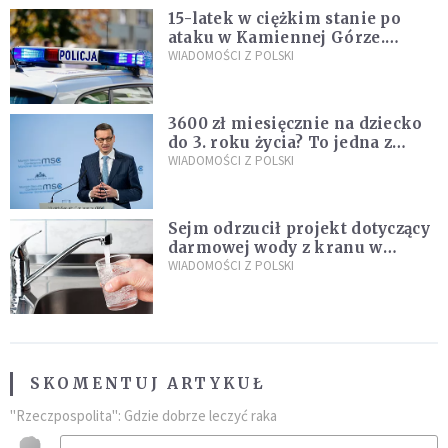
15-latek w ciężkim stanie po
ataku w Kamiennej Górze.
Policja zatrzymała dwóch
WIADOMOŚCI Z POLSKI
nastolatków
3600 zł miesięcznie na dziecko
do 3. roku życia? To jedna z
propozycji programu "Rozwój
WIADOMOŚCI Z POLSKI
Plus"
Sejm odrzucił projekt dotyczący
darmowej wody z kranu w
restauracjach
WIADOMOŚCI Z POLSKI
SKOMENTUJ ARTYKUŁ
"Rzeczpospolita": Gdzie dobrze leczyć raka