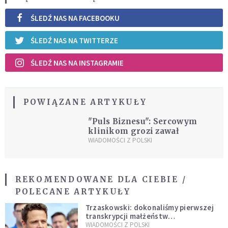
ŚLEDŹ NAS NA FACEBOOKU
ŚLEDŹ NAS NA TWITTERZE
ŚLEDŹ NAS NA INSTAGRAMIE
POWIĄZANE ARTYKUŁY
"Puls Biznesu": Sercowym
klinikom grozi zawał
WIADOMOŚCI Z POLSKI
REKOMENDOWANE DLA CIEBIE /
POLECANE ARTYKUŁY
Trzaskowski: dokonaliśmy pierwszej
transkrypcji małżeństw
jednopłciowych. “Tak jak
WIADOMOŚCI Z POLSKI