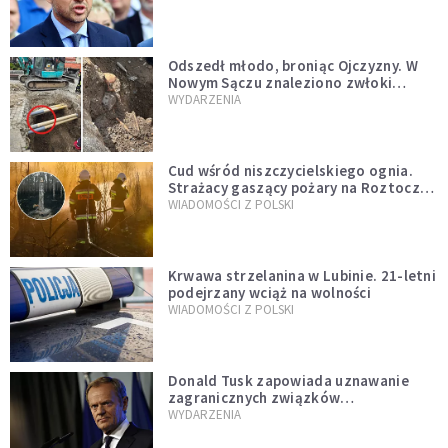
zapowiadałem, bez zwłoki,
natychmiast”
Odszedł młodo, broniąc Ojczyzny. W
Nowym Sączu znaleziono zwłoki
mężczyzny z czasów potopu
WYDARZENIA
szwedzkiego
Cud wśród niszczycielskiego ognia.
Strażacy gaszący pożary na Roztoczu
opublikowali niezwykłe zdjęcie
WIADOMOŚCI Z POLSKI
Krwawa strzelanina w Lubinie. 21-letni
podejrzany wciąż na wolności
WIADOMOŚCI Z POLSKI
Donald Tusk zapowiada uznawanie
zagranicznych związków
jednopłciowych. "Państwo oblało ten
WYDARZENIA
test"