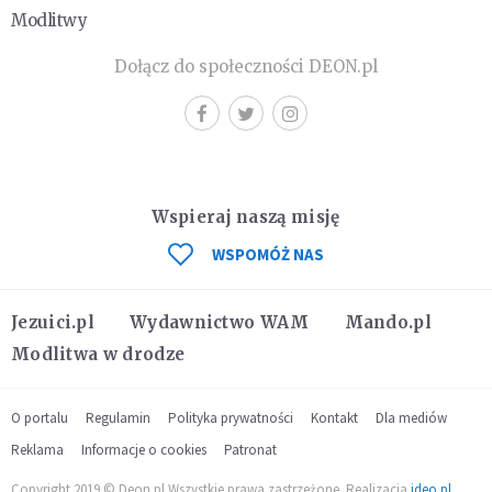
Modlitwy
Dołącz do społeczności DEON.pl
Wspieraj naszą misję
WSPOMÓŻ NAS
Jezuici.pl
Wydawnictwo WAM
Mando.pl
Modlitwa w drodze
O portalu
Regulamin
Polityka prywatności
Kontakt
Dla mediów
Reklama
Informacje o cookies
Patronat
Copyright 2019 © Deon.pl Wszystkie prawa zastrzeżone. Realizacja
ideo.pl