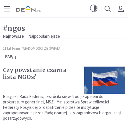
Przejdź do menu głównego
Przejdź do treści
#ngos
Najnowsze
Najpopularniejsze
11 lat temu
WIADOMOŚCI ZE ŚWIATA
PAP/rj
Czy powstanie czarna
lista NGOs?
Rosyjska Rada Federacji zwróciła się w środę z apelem do
prokuratury generalnej, MSZ i Ministerstwa Sprawiedliwości
Federacji Rosyjskiej o rozpatrzenie przez te instytucje
zaproponowanej przez Radę czarnej listy zagranicznych organizacji
pozarządowych.