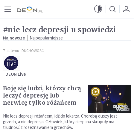
Przejdź do menu głównego
Przejdź do treści
#nie lecz depresji u spowiedzi
Najnowsze
Najpopularniejsze
7 lat temu
DUCHOWOŚĆ
DEON Live
Boję się ludzi, którzy chcą
leczyć depresję lub
nerwicę tylko różańcem
Nie lecz depresji różańcem, idź do lekarza. Chorobą duszy jest
grzech, a nie depresja. Człowiek, który cierpi na skrupuły ma
trudność z rozeznawaniem grzechów.