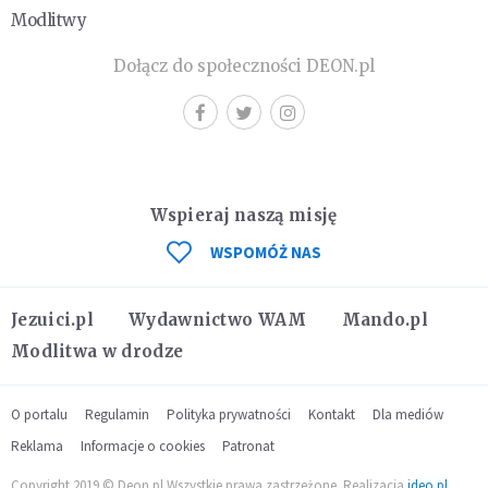
Modlitwy
Dołącz do społeczności DEON.pl
Wspieraj naszą misję
WSPOMÓŻ NAS
Jezuici.pl
Wydawnictwo WAM
Mando.pl
Modlitwa w drodze
O portalu
Regulamin
Polityka prywatności
Kontakt
Dla mediów
Reklama
Informacje o cookies
Patronat
Copyright 2019 © Deon.pl Wszystkie prawa zastrzeżone. Realizacja
ideo.pl