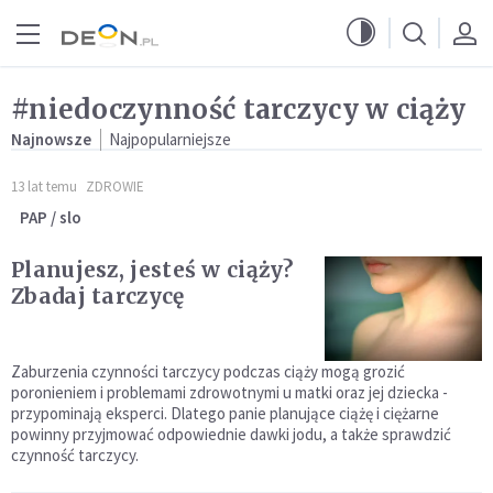
Przejdź do menu głównego
Przejdź do treści
#niedoczynność tarczycy w ciąży
Najnowsze
Najpopularniejsze
13 lat temu
ZDROWIE
PAP / slo
Planujesz, jesteś w ciąży?
Zbadaj tarczycę
Zaburzenia czynności tarczycy podczas ciąży mogą grozić
poronieniem i problemami zdrowotnymi u matki oraz jej dziecka -
przypominają eksperci. Dlatego panie planujące ciążę i ciężarne
powinny przyjmować odpowiednie dawki jodu, a także sprawdzić
czynność tarczycy.