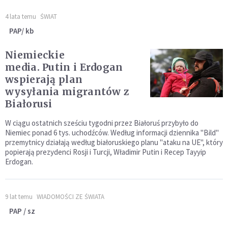
4 lata temu
ŚWIAT
PAP/ kb
Niemieckie
media. Putin i Erdogan
wspierają plan
wysyłania migrantów z
Białorusi
W ciągu ostatnich sześciu tygodni przez Białoruś przybyło do
Niemiec ponad 6 tys. uchodźców. Według informacji dziennika "Bild"
przemytnicy działają według białoruskiego planu "ataku na UE", który
popierają prezydenci Rosji i Turcji, Władimir Putin i Recep Tayyip
Erdogan.
9 lat temu
WIADOMOŚCI ZE ŚWIATA
PAP / sz