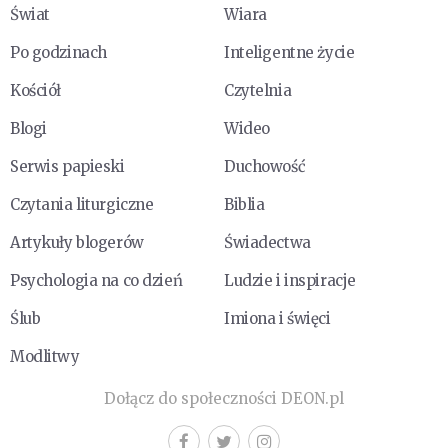
Świat
Wiara
Po godzinach
Inteligentne życie
Kościół
Czytelnia
Blogi
Wideo
Serwis papieski
Duchowość
Czytania liturgiczne
Biblia
Artykuły blogerów
Świadectwa
Psychologia na co dzień
Ludzie i inspiracje
Ślub
Imiona i święci
Modlitwy
Dołącz do społeczności DEON.pl