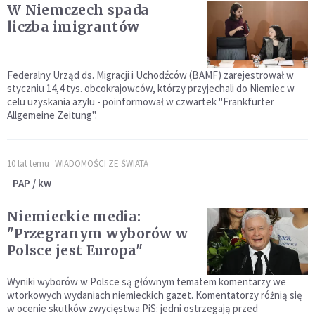
W Niemczech spada
liczba imigrantów
Federalny Urząd ds. Migracji i Uchodźców (BAMF) zarejestrował w
styczniu 14,4 tys. obcokrajowców, którzy przyjechali do Niemiec w
celu uzyskania azylu - poinformował w czwartek "Frankfurter
Allgemeine Zeitung".
10 lat temu
WIADOMOŚCI ZE ŚWIATA
PAP / kw
Niemieckie media:
"Przegranym wyborów w
Polsce jest Europa"
Wyniki wyborów w Polsce są głównym tematem komentarzy we
wtorkowych wydaniach niemieckich gazet. Komentatorzy różnią się
w ocenie skutków zwycięstwa PiS: jedni ostrzegają przed