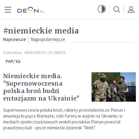
Przejdź do menu głównego
Przejdź do treści
#niemieckie media
Najnowsze
Najpopularniejsze
4 lata temu
WIADOMOŚCI ZE ŚWIATA
PAP/ kb
Niemieckie media.
"Supernowoczesna
polska broń budzi
entuzjazm na Ukrainie"
Supernowoczesna polska broń, rakiety przeciwlotnicze Piorun i
amunicja krążąca Warmate, robi furorę w wojnie na Ukrainie; w
mediach społecznościowych wokół pocisków Piorun powstał
prawdziwy kult - pisze niemiecki dziennik "Welt".