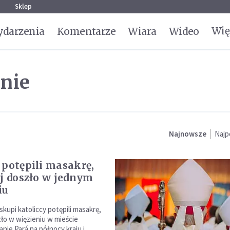
g
Sklep
Wię
darzenia
Komentarze
Wiara
Wideo
nie
Najnowsze
Najp
 potępili masakrę,
ej doszło w jednym
iu
iskupi katoliccy potępili masakrę,
zło w więzieniu w mieście
anie Pará na północy kraju i