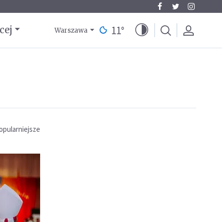
11
°
cej
Warszawa
opularniejsze