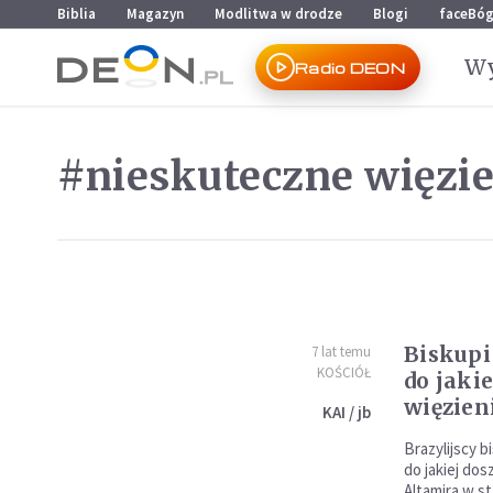
Przejdź do menu głównego
Przejdź do treści
Biblia
Magazyn
Modlitwa w drodze
Blogi
faceBó
Wy
Radio DEON
#nieskuteczne więzie
Biskupi
7 lat temu
KOŚCIÓŁ
do jaki
więzien
KAI / jb
Brazylijscy b
do jakiej dos
Altamira w st