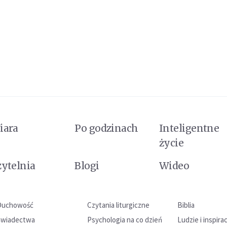
iara
Po godzinach
Inteligentne
życie
zytelnia
Blogi
Wideo
Duchowość
Czytania liturgiczne
Biblia
Świadectwa
Psychologia na co dzień
Ludzie i inspira