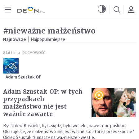
Przejdź do menu głównego
Przejdź do treści
#nieważne małżeństwo
Najnowsze
Najpopularniejsze
8 lat temu
DUCHOWOŚĆ
Adam Szustak OP
Adam Szustak OP: w tych
przypadkach
małżeństwo nie jest
ważnie zawarte
Był ślub w Kościele, był ksiądz, było wesele, nawet noc poślubna.
Okazuje się, że małżeństwo nie jest ważne. Co stoi na przeszkodzie?
Ojciec Szustak tłumaczy najważniejsze kwestie.