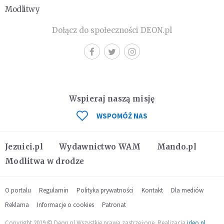
Modlitwy
Dołącz do społeczności DEON.pl
Wspieraj naszą misję
WSPOMÓŻ NAS
Jezuici.pl
Wydawnictwo WAM
Mando.pl
Modlitwa w drodze
O portalu
Regulamin
Polityka prywatności
Kontakt
Dla mediów
Reklama
Informacje o cookies
Patronat
Copyright 2019 © Deon.pl Wszystkie prawa zastrzeżone. Realizacja
ideo.pl