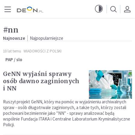
Przejdź do menu głównego
Przejdź do treści
#nn
Najnowsze
Najpopularniejsze
10 lat temu
WIADOMOŚCI Z POLSKI
PAP / slo
GeNN wyjaśni sprawy
osób dawno zaginionych
i NN
Ruszył projekt GeNN, który ma pomóc w wyjaśnieniu archiwalnych
spraw - osób długotrwale zaginionych, a także tych, którzy zostali
pochowani bezimiennie jako "NN" - sprawy analizować będą
wspólnie Fundacja ITAKA i Centralne Laboratorium Kryminalistyczne
Policji.