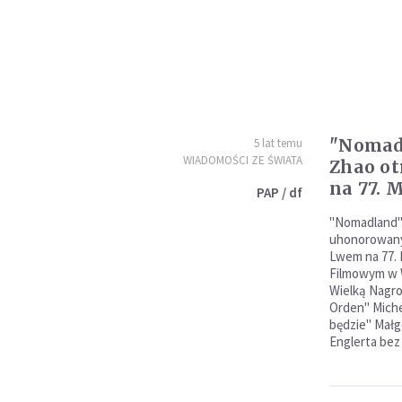
"Nomadl
5 lat temu
WIADOMOŚCI ZE ŚWIATA
Zhao ot
na 77. 
PAP / df
"Nomadland"
uhonorowany
Lwem na 77.
Filmowym w 
Wielką Nagr
Orden" Miche
będzie" Małg
Englerta bez