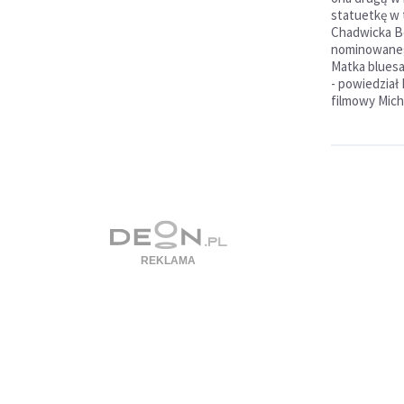
statuetkę w t
Chadwicka B
nominowanego
Matka blues
- powiedział
filmowy Mich