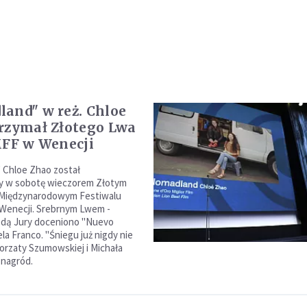
and" w reż. Chloe
rzymał Złotego Lwa
MFF w Wenecji
 Chloe Zhao został
 w sobotę wieczorem Złotym
 Międzynarodowym Festiwalu
Wenecji. Srebrnym Lwem -
odą Jury doceniono "Nuevo
la Franco. "Śniegu już nigdy nie
orzaty Szumowskiej i Michała
 nagród.