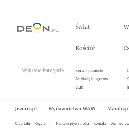
Świat
W
Kościół
C
Wybrane kategorie
Serwis papieski
Artykuły blogerów
Ślub
I
Jezuici.pl
Wydawnictwo WAM
Mando.p
O portalu
Regulamin
Polityka prywatności
Kontakt
Dla medió