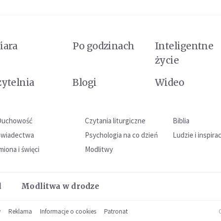
iara
Po godzinach
Inteligentne
życie
zytelnia
Blogi
Wideo
Duchowość
Czytania liturgiczne
Biblia
Świadectwa
Psychologia na co dzień
Ludzie i inspira
miona i święci
Modlitwy
l
Modlitwa w drodze
w
Reklama
Informacje o cookies
Patronat