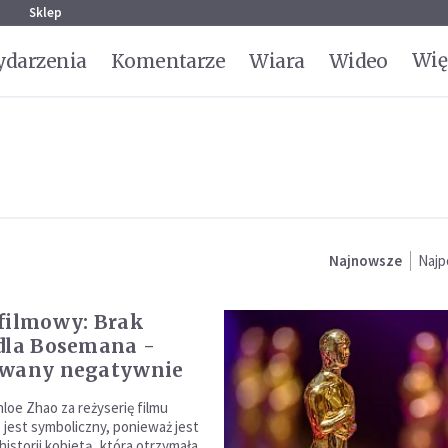
g
Sklep
Wię
darzenia
Komentarze
Wiara
Wideo
Najnowsze
Najp
lmowy: Brak
dla Bosemana -
ywany negatywnie
hloe Zhao za reżyserię filmu
jest symboliczny, ponieważ jest
istorii kobietą, która otrzymała