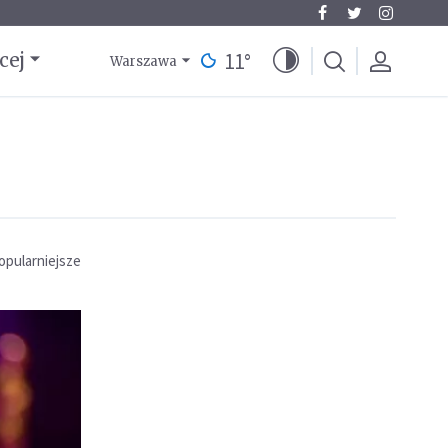
11
°
cej
Warszawa
opularniejsze