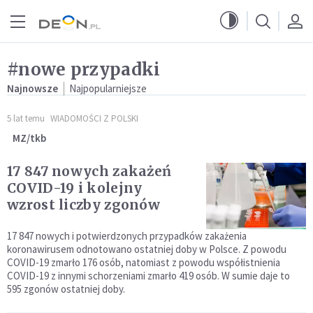
Przejdź do menu głównego
Przejdź do treści
#nowe przypadki
Najnowsze
Najpopularniejsze
5 lat temu
WIADOMOŚCI Z POLSKI
MZ/tkb
17 847 nowych zakażeń
COVID-19 i kolejny
wzrost liczby zgonów
17 847 nowych i potwierdzonych przypadków zakażenia
koronawirusem odnotowano ostatniej doby w Polsce. Z powodu
COVID-19 zmarło 176 osób, natomiast z powodu współistnienia
COVID-19 z innymi schorzeniami zmarło 419 osób. W sumie daje to
595 zgonów ostatniej doby.