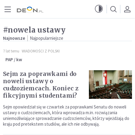
Przejdź do menu głównego
Przejdź do treści
#nowela ustawy
Najnowsze
Najpopularniejsze
7 lat temu
WIADOMOŚCI Z POLSKI
PAP / kw
Sejm za poprawkami do
noweli ustawy o
cudzoziemcach. Koniec z
fikcyjnymi studentami?
Sejm opowiedział się w czwartek za poprawkami Senatu do noweli
ustawy o cudzoziemcach, która wprowadza m.in. rozwiązania
uniemożliwiające sprowadzanie cudzoziemców, którzy wjeżdżają do
kraju pod pretekstem studiów, ale ich nie odbywają.