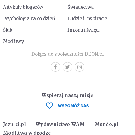
Artykuły blogerów
Świadectwa
Psychologia na co dzień
Ludzie i inspiracje
Ślub
Imiona i święci
Modlitwy
Dołącz do społeczności DEON.pl
Wspieraj naszą misję
WSPOMÓŻ NAS
Jezuici.pl
Wydawnictwo WAM
Mando.pl
Modlitwa w drodze