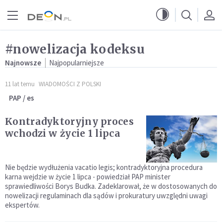
Przejdź do menu głównego
Przejdź do treści
#nowelizacja kodeksu
Najnowsze
Najpopularniejsze
11 lat temu
WIADOMOŚCI Z POLSKI
PAP / es
Kontradyktoryjny proces
wchodzi w życie 1 lipca
Nie będzie wydłużenia vacatio legis; kontradyktoryjna procedura
karna wejdzie w życie 1 lipca - powiedział PAP minister
sprawiedliwości Borys Budka. Zadeklarował, że w dostosowanych do
nowelizacji regulaminach dla sądów i prokuratury uwzględni uwagi
ekspertów.