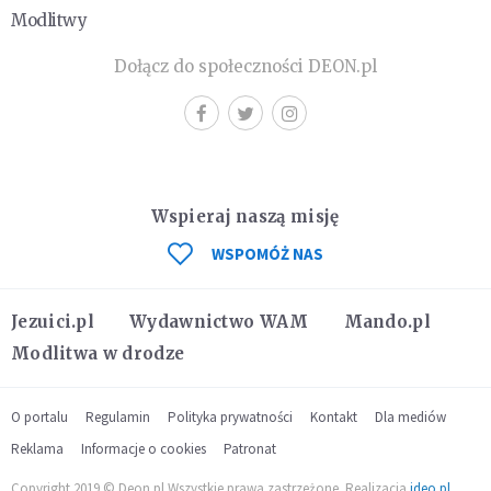
Modlitwy
Dołącz do społeczności DEON.pl
Wspieraj naszą misję
WSPOMÓŻ NAS
Jezuici.pl
Wydawnictwo WAM
Mando.pl
Modlitwa w drodze
O portalu
Regulamin
Polityka prywatności
Kontakt
Dla mediów
Reklama
Informacje o cookies
Patronat
Copyright 2019 © Deon.pl Wszystkie prawa zastrzeżone. Realizacja
ideo.pl