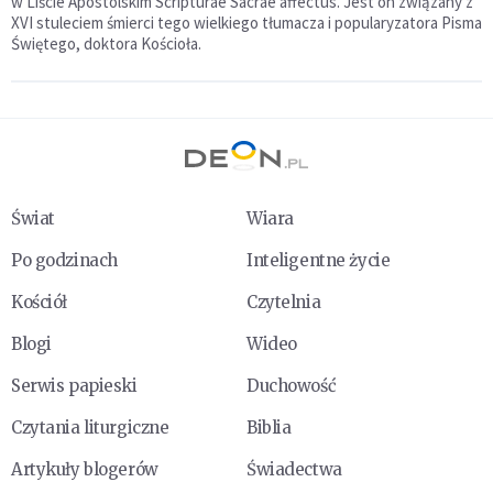
w Liście Apostolskim Scripturae Sacrae affectus. Jest on związany z
XVI stuleciem śmierci tego wielkiego tłumacza i popularyzatora Pisma
Świętego, doktora Kościoła.
Świat
Wiara
Po godzinach
Inteligentne życie
Kościół
Czytelnia
Blogi
Wideo
Serwis papieski
Duchowość
Czytania liturgiczne
Biblia
Artykuły blogerów
Świadectwa