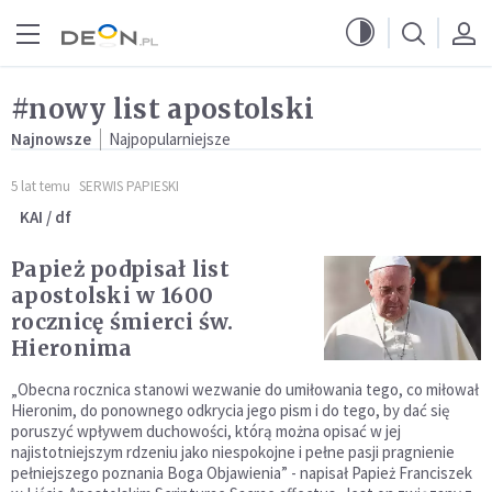
Przejdź do menu głównego
Przejdź do treści
#nowy list apostolski
Najnowsze
Najpopularniejsze
5 lat temu
SERWIS PAPIESKI
KAI / df
Papież podpisał list
apostolski w 1600
rocznicę śmierci św.
Hieronima
„Obecna rocznica stanowi wezwanie do umiłowania tego, co miłował
Hieronim, do ponownego odkrycia jego pism i do tego, by dać się
poruszyć wpływem duchowości, którą można opisać w jej
najistotniejszym rdzeniu jako niespokojne i pełne pasji pragnienie
pełniejszego poznania Boga Objawienia” - napisał Papież Franciszek