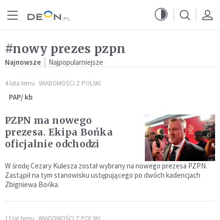
Przejdź do menu głównego
Przejdź do treści
#nowy prezes pzpn
Najnowsze
Najpopularniejsze
4 lata temu
WIADOMOŚCI Z POLSKI
PAP/ kb
PZPN ma nowego
prezesa. Ekipa Bońka
oficjalnie odchodzi
W środę Cezary Kulesza został wybrany na nowego prezesa PZPN.
Zastąpił na tym stanowisku ustępującego po dwóch kadencjach
Zbigniewa Bońka.
13 lat temu
WIADOMOŚCI Z POLSKI