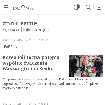
Przejdź do menu głównego
Przejdź do treści
#nuklearne
Najnowsze
Najpopularniejsze
8 lat temu
WIADOMOŚCI ZE ŚWIATA
PAP / mp
Korea Północna potępia
wspólne ćwiczenia
Waszyngtonu i Seulu
"To jawna prowokacja przeciwko Korei Północnej, która może
doprowadzić do wojny nuklearnej w dowolnym momencie " - pisze
rządowy dziennik.
8 lat temu
WIADOMOŚCI ZE ŚWIATA