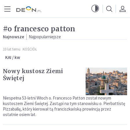
Przejdź do menu głównego
Przejdź do treści
#o francesco patton
Najnowsze
Najpopularniejsze
10 lat temu
KOŚCIÓŁ
KAI / kw
Nowy kustosz Ziemi
Świętej
Niespełna 53-letni Włoch o. Francesco Patton został nowym
kustoszem Ziemi Świętej. Zastąpi na tym stanowisku o. Pierbattistę
Pizzaballę, który kierował tą franciszkańską prowincją przez
ostatnie osiem lat.