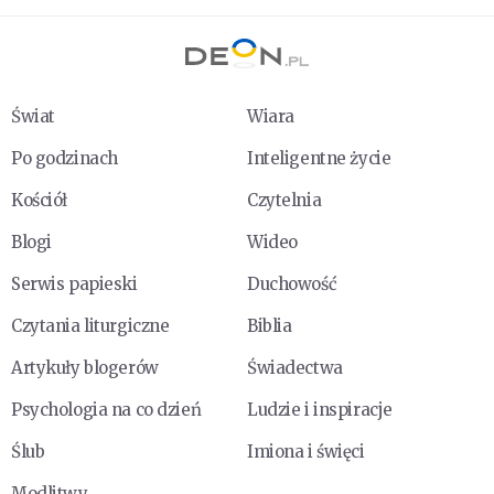
Świat
Wiara
Po godzinach
Inteligentne życie
Kościół
Czytelnia
Blogi
Wideo
Serwis papieski
Duchowość
Czytania liturgiczne
Biblia
Artykuły blogerów
Świadectwa
Psychologia na co dzień
Ludzie i inspiracje
Ślub
Imiona i święci
Modlitwy