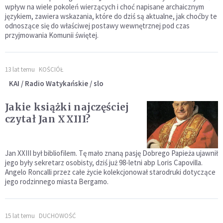
wpływ na wiele pokoleń wierzących i choć napisane archaicznym
językiem, zawiera wskazania, które do dziś są aktualne, jak choćby te
odnoszące się do właściwej postawy wewnętrznej pod czas
przyjmowania Komunii świętej.
13 lat temu
KOŚCIÓŁ
KAI / Radio Watykańskie / slo
Jakie książki najczęściej
czytał Jan XXIII?
Jan XXIII był bibliofilem. Tę mało znaną pasję Dobrego Papieża ujawnił
jego były sekretarz osobisty, dziś już 98-letni abp Loris Capovilla.
Angelo Roncalli przez całe życie kolekcjonował starodruki dotyczące
jego rodzinnego miasta Bergamo.
15 lat temu
DUCHOWOŚĆ