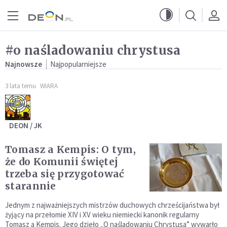
Przejdź do menu głównego
Przejdź do treści
#o naśladowaniu chrystusa
Najnowsze
Najpopularniejsze
3 lata temu
WIARA
DEON / JK
Tomasz a Kempis: O tym,
że do Komunii świętej
trzeba się przygotować
starannie
Jednym z najważniejszych mistrzów duchowych chrześcijaństwa był
żyjący na przełomie XIV i XV wieku niemiecki kanonik regularny
Tomasz a Kempis. Jego dzieło „O naśladowaniu Chrystusa” wywarło