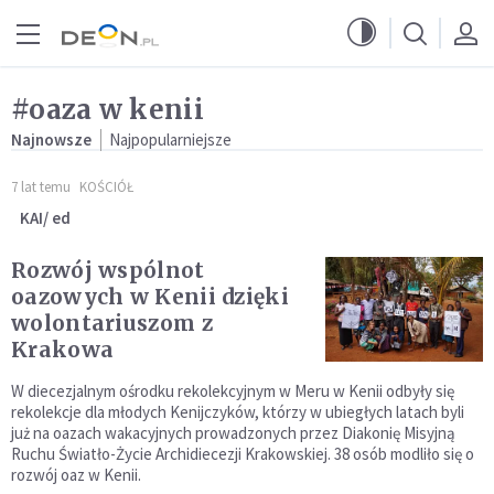
Przejdź do menu głównego
Przejdź do treści
#oaza w kenii
Najnowsze
Najpopularniejsze
7 lat temu
KOŚCIÓŁ
KAI/ ed
Rozwój wspólnot
oazowych w Kenii dzięki
wolontariuszom z
Krakowa
W diecezjalnym ośrodku rekolekcyjnym w Meru w Kenii odbyły się
rekolekcje dla młodych Kenijczyków, którzy w ubiegłych latach byli
już na oazach wakacyjnych prowadzonych przez Diakonię Misyjną
Ruchu Światło-Życie Archidiecezji Krakowskiej. 38 osób modliło się o
rozwój oaz w Kenii.