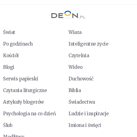
Świat
Wiara
Po godzinach
Inteligentne życie
Kościół
Czytelnia
Blogi
Wideo
Serwis papieski
Duchowość
Czytania liturgiczne
Biblia
Artykuły blogerów
Świadectwa
Psychologia na co dzień
Ludzie i inspiracje
Ślub
Imiona i święci
Modlitwy