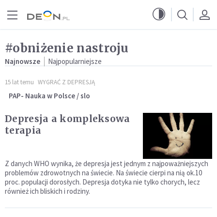
Przejdź do menu głównego
Przejdź do treści
#obniżenie nastroju
Najnowsze
Najpopularniejsze
15 lat temu
WYGRAĆ Z DEPRESJĄ
PAP- Nauka w Polsce / slo
Depresja a kompleksowa
terapia
Z danych WHO wynika, że depresja jest jednym z najpoważniejszych
problemów zdrowotnych na świecie. Na świecie cierpi na nią ok.10
proc. populacji dorosłych. Depresja dotyka nie tylko chorych, lecz
również ich bliskich i rodziny.