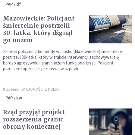
PAP / df
Mazowieckie: Policjant
śmiertelnie postrzelił
30-latka, który dźgnął
go nożem
22-letni policjant z komendy w Lipsku (Mazowieckie) śmiertelnie
postrzelił 30-latka, który w trakcie interwencji zachowywał się
bardzo agresywnie i zranił nożem funkcjonariusza. Policjant
przeszedł operację i przebywa w szpitalu.
8 lat temu
WIADOMOŚCI Z POLSKI
PAP / kw
Rząd przyjął projekt
rozszerzenia granic
obrony koniecznej