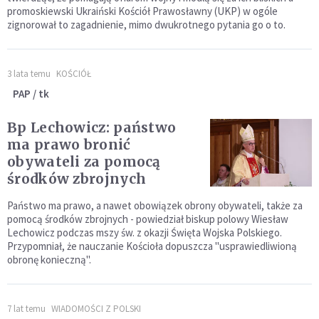
promoskiewski Ukraiński Kościół Prawosławny (UKP) w ogóle
zignorował to zagadnienie, mimo dwukrotnego pytania go o to.
3 lata temu
KOŚCIÓŁ
PAP / tk
Bp Lechowicz: państwo
ma prawo bronić
obywateli za pomocą
środków zbrojnych
Państwo ma prawo, a nawet obowiązek obrony obywateli, także za
pomocą środków zbrojnych - powiedział biskup polowy Wiesław
Lechowicz podczas mszy św. z okazji Święta Wojska Polskiego.
Przypomniał, że nauczanie Kościoła dopuszcza "usprawiedliwioną
obronę konieczną".
7 lat temu
WIADOMOŚCI Z POLSKI