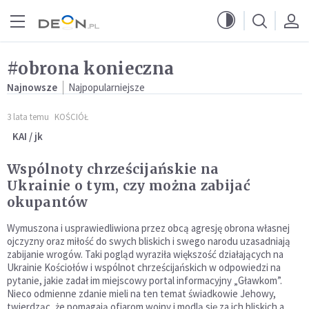
Przejdź do menu głównego
Przejdź do treści
#obrona konieczna
Najnowsze
Najpopularniejsze
3 lata temu
KOŚCIÓŁ
KAI / jk
Wspólnoty chrześcijańskie na
Ukrainie o tym, czy można zabijać
okupantów
Wymuszona i usprawiedliwiona przez obcą agresję obrona własnej
ojczyzny oraz miłość do swych bliskich i swego narodu uzasadniają
zabijanie wrogów. Taki pogląd wyraziła większość działających na
Ukrainie Kościołów i wspólnot chrześcijańskich w odpowiedzi na
pytanie, jakie zadał im miejscowy portal informacyjny „Gławkom”.
Nieco odmienne zdanie mieli na ten temat świadkowie Jehowy,
twierdząc, że pomagają ofiarom wojny i modlą się za ich bliskich a