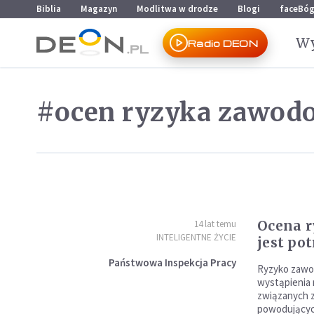
Przejdź do menu głównego
Przejdź do treści
Biblia
Magazyn
Modlitwa w drodze
Blogi
faceBó
Wy
Radio DEON
#ocen ryzyka zawod
Ocena 
14 lat temu
INTELIGENTNE ŻYCIE
jest po
Państwowa Inspekcja Pracy
Ryzyko zaw
wystąpienia
związanych 
powodujących