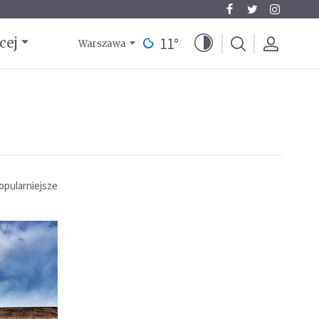
11
°
cej
Warszawa
opularniejsze