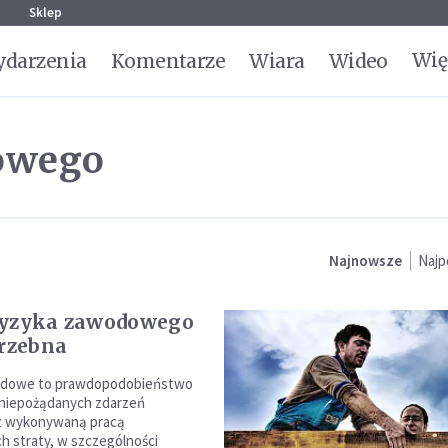
g
Sklep
Wię
darzenia
Komentarze
Wiara
Wideo
owego
Najnowsze
Najp
ryzyka zawodowego
trzebna
odowe to prawdopodobieństwo
 niepożądanych zdarzeń
z wykonywaną pracą
 straty, w szczególności