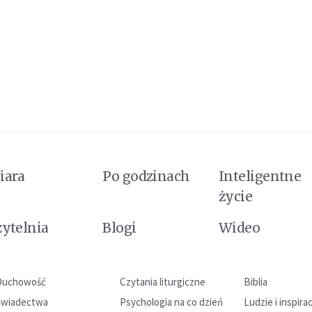
iara
Po godzinach
Inteligentne
życie
zytelnia
Blogi
Wideo
Duchowość
Czytania liturgiczne
Biblia
Świadectwa
Psychologia na co dzień
Ludzie i inspira