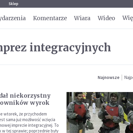
g
Sklep
Wię
darzenia
Komentarze
Wiara
Wideo
mprez integracyjnych
Najnowsze
Najp
ał niekorzystny
acowników wyrok
we wtorek, że przychodem
est sama już możliwość wzięcia
mowej imprezie integracyjnej. To
k w tej sprawie; poprzednie były