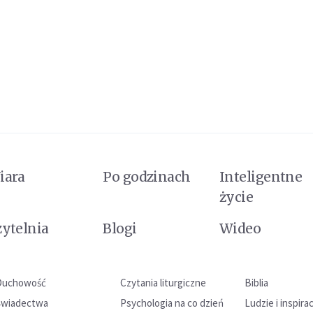
iara
Po godzinach
Inteligentne
życie
zytelnia
Blogi
Wideo
Duchowość
Czytania liturgiczne
Biblia
Świadectwa
Psychologia na co dzień
Ludzie i inspira