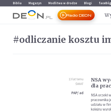
Przejdź do menu głównego
Przejdź do treści
Biblia
Magazyn
Modlitwa w drodze
Blogi
faceBó
Wy
Radio DEON
#odliczanie kosztu i
NSA wyd
13 lat temu
ŚWIAT
dla pr
PAP/ ad
NSA orzekł 
pracownika j
udziału w fir
kolejny wyro