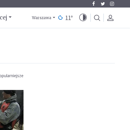
11
°
cej
Warszawa
opularniejsze