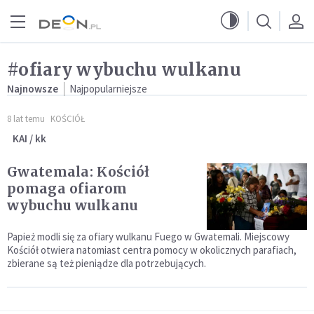
Przejdź do menu głównego
Przejdź do treści
#ofiary wybuchu wulkanu
Najnowsze
Najpopularniejsze
8 lat temu
KOŚCIÓŁ
KAI / kk
Gwatemala: Kościół
pomaga ofiarom
wybuchu wulkanu
Papież modli się za ofiary wulkanu Fuego w Gwatemali. Miejscowy
Kościół otwiera natomiast centra pomocy w okolicznych parafiach,
zbierane są też pieniądze dla potrzebujących.