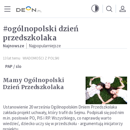
Przejdź do menu głównego
Przejdź do treści
#ogólnopolski dzień
przedszkolaka
Najnowsze
Najpopularniejsze
13 lat temu
WIADOMOŚCI Z POLSKI
PAP / slo
Mamy Ogólnopolski
Dzień Przedszkolaka
Ustanowienie 20 września Ogólnopolskim Dniem Przedszkolaka
zakłada projekt uchwały, który trafił do Sejmu. Podpisali się pod nim
m.in. posłowie PO, PiS i RP. Wszystkiego, co naprawdę warto
wiedzieć, dziecko uczy się w przedszkolu - argumentują inicjatorzy
projektu.