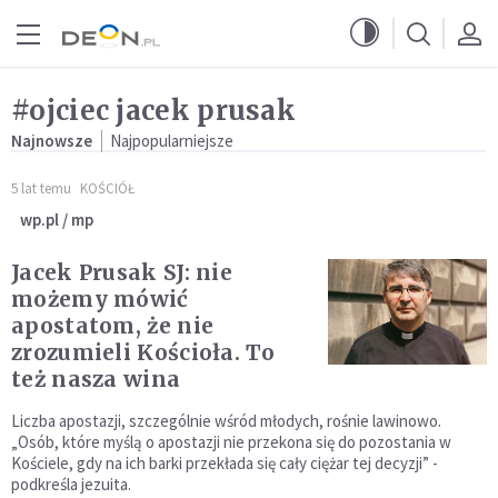
Przejdź do menu głównego
Przejdź do treści
#ojciec jacek prusak
Najnowsze
Najpopularniejsze
5 lat temu
KOŚCIÓŁ
wp.pl / mp
Jacek Prusak SJ: nie
możemy mówić
apostatom, że nie
zrozumieli Kościoła. To
też nasza wina
Liczba apostazji, szczególnie wśród młodych, rośnie lawinowo.
„Osób, które myślą o apostazji nie przekona się do pozostania w
Kościele, gdy na ich barki przekłada się cały ciężar tej decyzji” -
podkreśla jezuita.