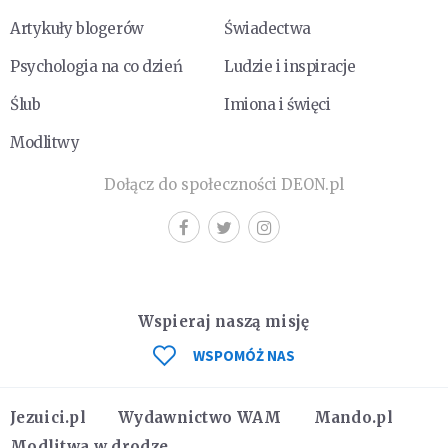
Artykuły blogerów
Świadectwa
Psychologia na co dzień
Ludzie i inspiracje
Ślub
Imiona i święci
Modlitwy
Dołącz do społeczności DEON.pl
Wspieraj naszą misję
WSPOMÓŻ NAS
Jezuici.pl
Wydawnictwo WAM
Mando.pl
Modlitwa w drodze