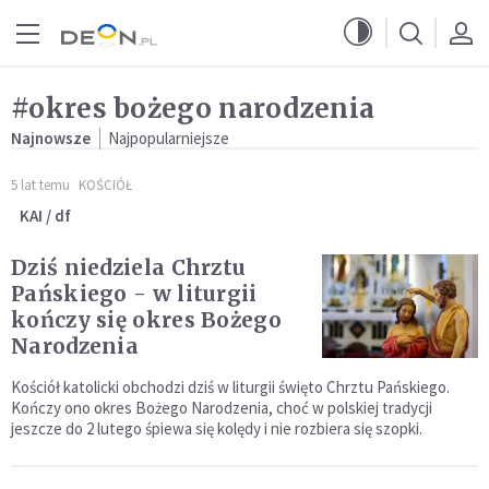
Przejdź do menu głównego
Przejdź do treści
#okres bożego narodzenia
Najnowsze
Najpopularniejsze
5 lat temu
KOŚCIÓŁ
KAI / df
Dziś niedziela Chrztu
Pańskiego - w liturgii
kończy się okres Bożego
Narodzenia
Kościół katolicki obchodzi dziś w liturgii święto Chrztu Pańskiego.
Kończy ono okres Bożego Narodzenia, choć w polskiej tradycji
jeszcze do 2 lutego śpiewa się kolędy i nie rozbiera się szopki.