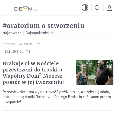
Przejdź do menu głównego
Przejdź do treści
#oratorium o stworzeniu
Najnowsze
Najpopularniejsze
6 lat temu
WSPÓLNY DOM
zrzutka.pl / ms
Brakuje ci w Kościele
przestrzeni do troski o
Wspólny Dom? Możesz
pomóc w jej tworzeniu!
Przedsięwzięcie ma wystartować 3 października, ale żeby się udało,
potrzebne są środki finansowe. Dlatego Basia i brat Szymon proszą
o wsparcie!