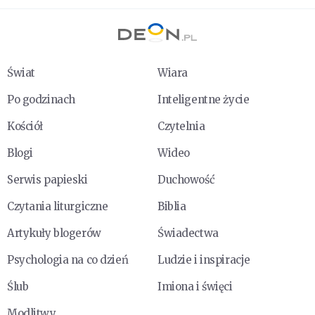
Świat
Wiara
Po godzinach
Inteligentne życie
Kościół
Czytelnia
Blogi
Wideo
Serwis papieski
Duchowość
Czytania liturgiczne
Biblia
Artykuły blogerów
Świadectwa
Psychologia na co dzień
Ludzie i inspiracje
Ślub
Imiona i święci
Modlitwy