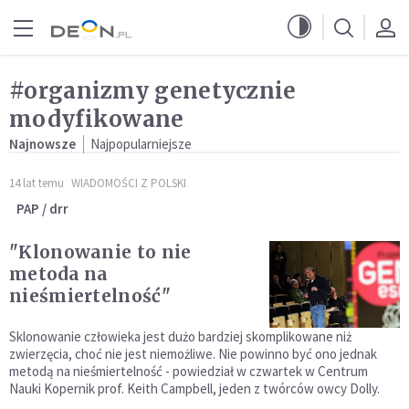
Przejdź do menu głównego
Przejdź do treści
#organizmy genetycznie
modyfikowane
Najnowsze
Najpopularniejsze
14 lat temu
WIADOMOŚCI Z POLSKI
PAP / drr
"Klonowanie to nie
metoda na
nieśmiertelność"
Sklonowanie człowieka jest dużo bardziej skomplikowane niż
zwierzęcia, choć nie jest niemożliwe. Nie powinno być ono jednak
metodą na nieśmiertelność - powiedział w czwartek w Centrum
Nauki Kopernik prof. Keith Campbell, jeden z twórców owcy Dolly.