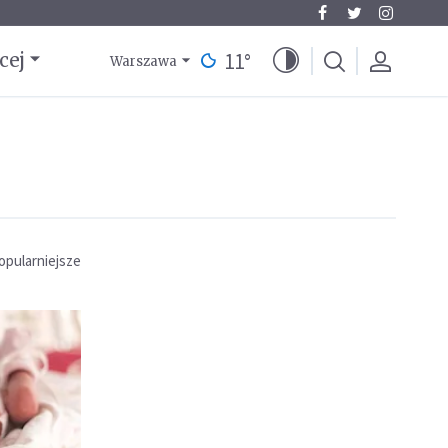
11
°
cej
Warszawa
opularniejsze