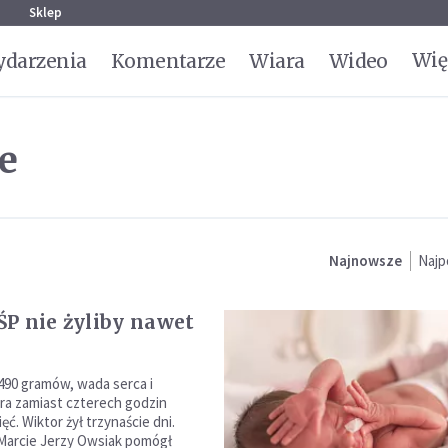
g
Sklep
Wię
darzenia
Komentarze
Wiara
Wideo
ie
Najnowsze
Najp
P nie żyliby nawet
2490 gramów, wada serca i
óra zamiast czterech godzin
ęć. Wiktor żył trzynaście dni.
Marcie Jerzy Owsiak pomógł