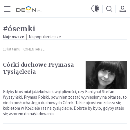
Przejdź do menu głównego
Przejdź do treści
#ósemki
Najnowsze
Najpopularniejsze
13 lat temu
KOMENTARZE
Córki duchowe Prymasa
Tysiąclecia
Gdyby ktoś miał jakiekolwiek wątpliwości, czy Kardynał Stefan
Wyszyński, Prymas Polski, powinien zostać wyniesiony na ołtarze, to
niech posłucha Jego duchowych Córek. Takie ojcostwo zdarza się
kobietom w Kościele raz na tysiąclecie. Dobrze by było, gdyby stało
się wzorem do naśladowania.