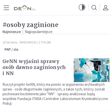
Przejdź do menu głównego
Przejdź do treści
#osoby zaginione
Najnowsze
Najpopularniejsze
10 lat temu
WIADOMOŚCI Z POLSKI
PAP / slo
GeNN wyjaśni sprawy
osób dawno zaginionych
i NN
Ruszył projekt GeNN, który ma pomóc w wyjaśnieniu archiwalnych
spraw - osób długotrwale zaginionych, a także tych, którzy zostali
pochowani bezimiennie jako "NN" - sprawy analizować będą
wspólnie Fundacja ITAKA i Centralne Laboratorium Kryminalistyczne
Policji.