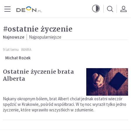
Przejdź do menu głównego
Przejdź do treści
#ostatnie życzenie
Najnowsze
Najpopularniejsze
9 lat temu
WIARA
Michał Rożek
Ostatnie życzenie brata
Alberta
Nękany okropnym bólem, brat Albert chciał jednak ostatni wieczór
spędzić w Krakowie, pośród współbraci. W tę noc wyraził tylko jedno
życzenie, które wprawiło wszystkich w zdumienie.