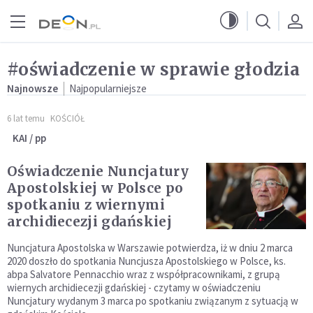
Przejdź do menu głównego
Przejdź do treści
#oświadczenie w sprawie głodzia
Najnowsze
Najpopularniejsze
6 lat temu
KOŚCIÓŁ
KAI / pp
Oświadczenie Nuncjatury
Apostolskiej w Polsce po
spotkaniu z wiernymi
archidiecezji gdańskiej
Nuncjatura Apostolska w Warszawie potwierdza, iż w dniu 2 marca
2020 doszło do spotkania Nuncjusza Apostolskiego w Polsce, ks.
abpa Salvatore Pennacchio wraz z współpracownikami, z grupą
wiernych archidiecezji gdańskiej - czytamy w oświadczeniu
Nuncjatury wydanym 3 marca po spotkaniu związanym z sytuacją w