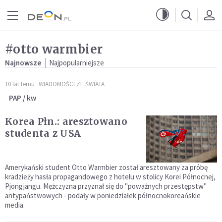
Przejdź do menu głównego
Przejdź do treści
#otto warmbier
Najnowsze
Najpopularniejsze
10 lat temu
WIADOMOŚCI ZE ŚWIATA
PAP / kw
Korea Płn.: aresztowano
studenta z USA
Amerykański student Otto Warmbier został aresztowany za próbę
kradzieży hasła propagandowego z hotelu w stolicy Korei Północnej,
Pjongjangu. Mężczyzna przyznał się do "poważnych przestępstw"
antypaństwowych - podały w poniedziałek północnokoreańskie
media.