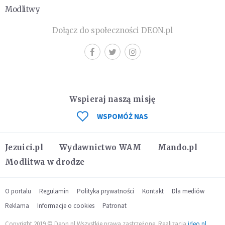
Modlitwy
Dołącz do społeczności DEON.pl
Wspieraj naszą misję
WSPOMÓŻ NAS
Jezuici.pl
Wydawnictwo WAM
Mando.pl
Modlitwa w drodze
O portalu
Regulamin
Polityka prywatności
Kontakt
Dla mediów
Reklama
Informacje o cookies
Patronat
Copyright 2019 © Deon.pl Wszystkie prawa zastrzeżone. Realizacja
ideo.pl