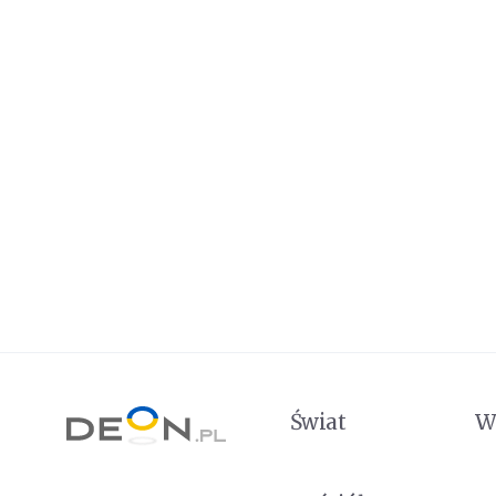
Świat
W