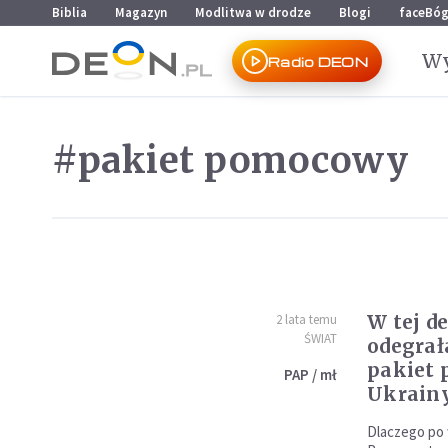
Przejdź do menu głównego
Przejdź do treści
Biblia
Magazyn
Modlitwa w drodze
Blogi
faceBó
Wy
Radio DEON
#pakiet pomocowy
W tej de
2 lata temu
ŚWIAT
odegrała
pakiet
PAP / mł
Ukrain
Dlaczego po 