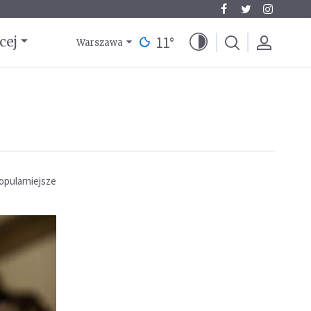
11
°
cej
Warszawa
opularniejsze