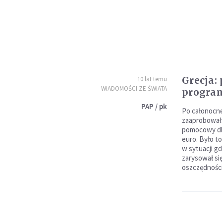
Grecja:
10 lat temu
WIADOMOŚCI ZE ŚWIATA
progra
PAP / pk
Po całonocnej
zaaprobował 
pomocowy dla
euro. Było to
w sytuacji g
zarysował s
oszczędności