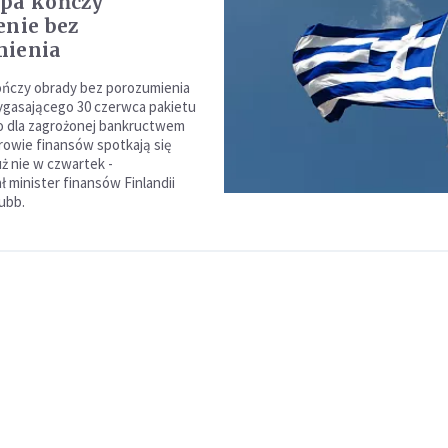
pa kończy
enie bez
mienia
ończy obrady bez porozumienia
ygasającego 30 czerwca pakietu
dla zagrożonej bankructwem
trowie finansów spotkają się
już nie w czwartek -
 minister finansów Finlandii
ubb.