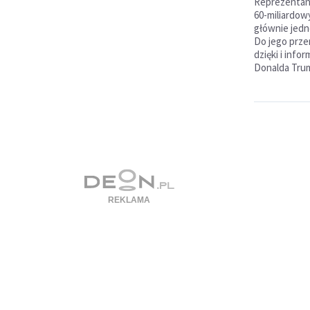
Reprezentan
60-miliardowy
głównie jedn
Do jego prze
dzięki i inf
Donalda Trum