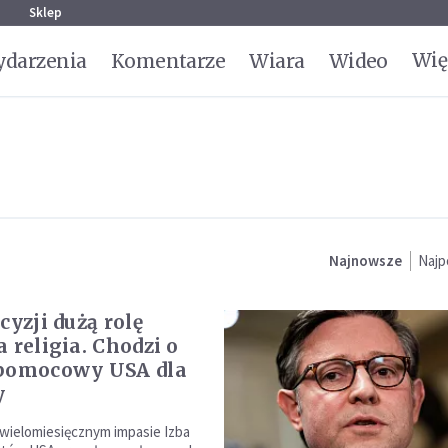
g
Sklep
Wię
darzenia
Komentarze
Wiara
Wideo
Najnowsze
Najp
cyzji dużą rolę
 religia. Chodzi o
 pomocowy USA dla
y
wielomiesięcznym impasie Izba