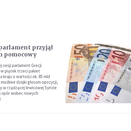
 parlament przyjął
m pomocowy
 sesji parlament Grecji
w piątek trzeci pakiet
 kraju o wartości ok. 85 mld
 możliwe dzięki głosom opozycji,
dy w rządzącej lewicowej Syrizie
ię opór wobec nowych
.