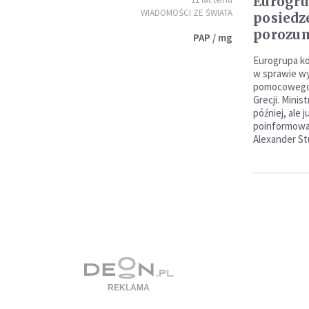
Eurogru
WIADOMOŚCI ZE ŚWIATA
posiedz
porozu
PAP / mg
Eurogrupa k
w sprawie w
pomocowego 
Grecji. Minis
później, ale 
poinformował
Alexander St