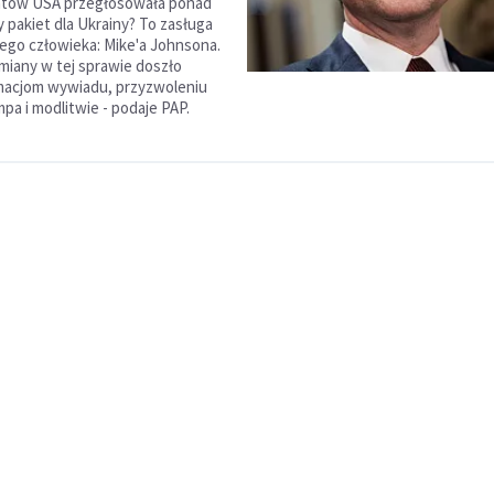
tów USA przegłosowała ponad
 pakiet dla Ukrainy? To zasługa
ego człowieka: Mike'a Johnsona.
miany w tej sprawie doszło
ormacjom wywiadu, przyzwoleniu
pa i modlitwie - podaje PAP.