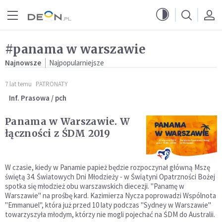
Przejdź do menu głównego
Przejdź do treści
#panama w warszawie
Najnowsze
Najpopularniejsze
7 lat temu
PATRONATY
Inf. Prasowa / pch
Panama w Warszawie. W
łączności z ŚDM 2019
W czasie, kiedy w Panamie papież będzie rozpoczynał główną Mszę
świętą 34. Światowych Dni Młodzieży - w Świątyni Opatrzności Bożej
spotka się młodzież obu warszawskich diecezji. "Panamę w
Warszawie" na prośbę kard. Kazimierza Nycza poprowadzi Wspólnota
"Emmanuel", która już przed 10 laty podczas "Sydney w Warszawie"
towarzyszyła młodym, którzy nie mogli pojechać na ŚDM do Australii.