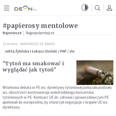
Przejdź do menu głównego
Przejdź do treści
#papierosy mentolowe
Najnowsze
Najpopularniejsze
12 lat temu
WIADOMOŚCI ZE ŚWIATA
Julita Żylińska i Łukasz Osiński / PAP / slo
"Tytoń ma smakować i
wyglądać jak tytoń"
Wtorkowa debata w PE ws. dyrektywy tytoniowej pokazała podziały
ws. obostrzeń i kontrowersje wokół lobbingu koncernów
tytoniowych w PE. Komisarz UE ds. zdrowia i sprawozdawczyni PE
apelowali do europosłów, by otworzyli negocjacje z krajami UE ws.
dyrektywy.