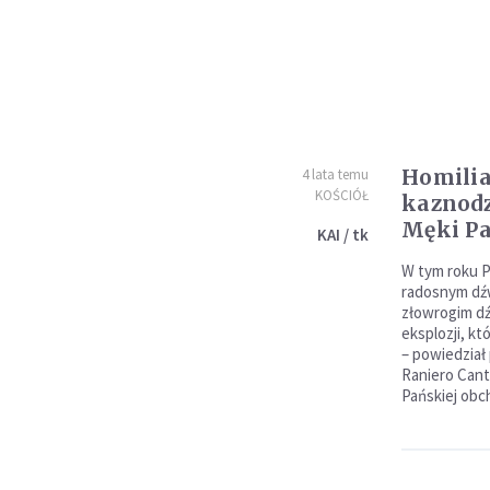
Homilia
4 lata temu
KOŚCIÓŁ
kaznodz
Męki Pa
KAI / tk
W tym roku P
radosnym dź
złowrogim dź
eksplozji, kt
– powiedział 
Raniero Cant
Pańskiej obc