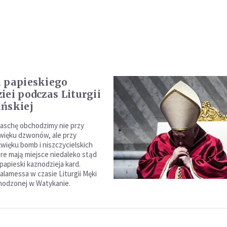
 papieskiego
iei podczas Liturgii
ńskiej
aschę obchodzimy nie przy
więku dzwonów, ale przy
więku bomb i niszczycielskich
óre mają miejsce niedaleko stąd
papieski kaznodzieja kard.
alamessa w czasie Liturgii Męki
hodzonej w Watykanie.