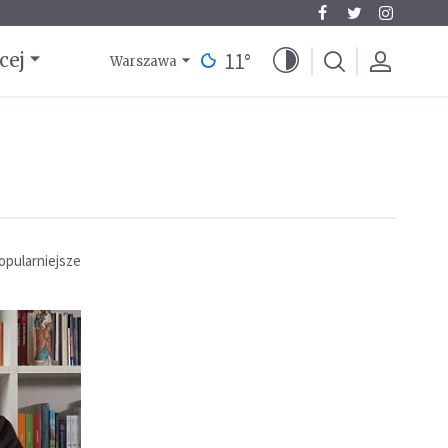
11
°
cej
Warszawa
opularniejsze