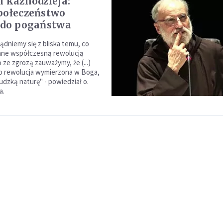
i kaznodzieja:
połeczeństwo
 do pogaństwa
lądniemy się z bliska temu, co
ne współczesną rewolucją
 ze zgrozą zauważymy, że (...)
to rewolucja wymierzona w Boga,
ludzką naturę" - powiedział o.
a.