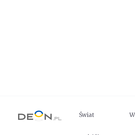
Świat
W