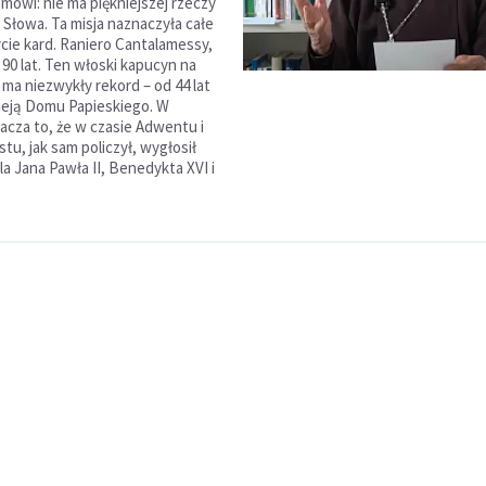
mówi: nie ma piękniejszej rzeczy
 Słowa. Ta misja naznaczyła całe
ycie kard. Raniero Cantalamessy,
 90 lat. Ten włoski kapucyn na
ma niezwykły rekord – od 44 lat
ieją Domu Papieskiego. W
acza to, że w czasie Adwentu i
tu, jak sam policzył, wygłosił
la Jana Pawła II, Benedykta XVI i