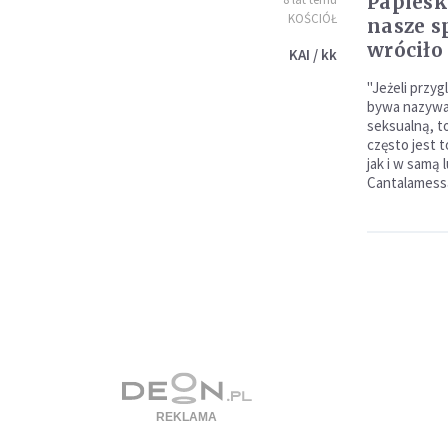
Papiesk
KOŚCIÓŁ
nasze s
wróciło
KAI / kk
"Jeżeli przyg
bywa nazywa
seksualną, to
często jest 
jak i w samą 
Cantalamess