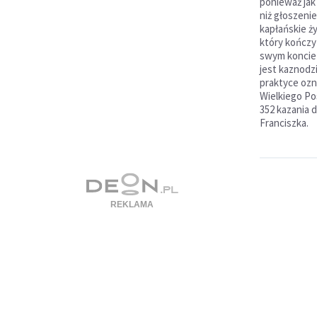
ponieważ jak 
niż głoszenie
kapłańskie ż
który kończy
swym koncie 
jest kaznodz
praktyce ozn
Wielkiego Pos
352 kazania d
Franciszka.