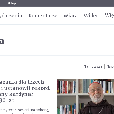
g
Sklep
Wię
darzenia
Komentarze
Wiara
Wideo
a
Najnowsze
Najp
kazania dla trzech
 i ustanowił rekord.
mny kardynał
90 lat
ersytecką zamienił na ambonę,