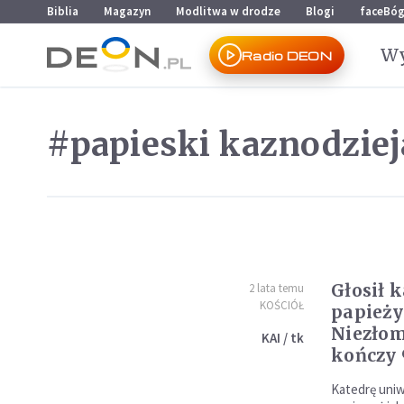
Przejdź do menu głównego
Przejdź do treści
Biblia
Magazyn
Modlitwa w drodze
Blogi
faceBó
Wy
Radio DEON
#papieski kaznodziej
Głosił 
2 lata temu
KOŚCIÓŁ
papieży
Niezło
KAI / tk
kończy 
Katedrę uniw