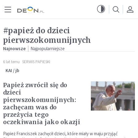
Przejdź do menu głównego
Przejdź do treści
#papież do dzieci
pierwszokomunijnych
Najnowsze
Najpopularniejsze
6 lat temu
SERWIS PAPIESKI
KAI / jb
Papież zwrócił się do
dzieci
pierwszokomunijnych:
zachęcam was do
przeżycia tego
oczekiwania jako okazji
Papież Franciszek zachęcił dzieci, które miały w maju przyjąć