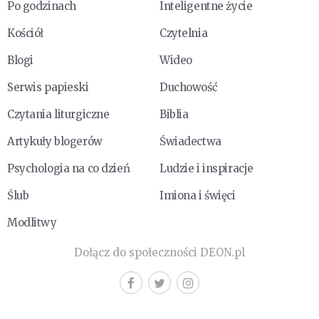
Po godzinach
Inteligentne życie
Kościół
Czytelnia
Blogi
Wideo
Serwis papieski
Duchowość
Czytania liturgiczne
Biblia
Artykuły blogerów
Świadectwa
Psychologia na co dzień
Ludzie i inspiracje
Ślub
Imiona i święci
Modlitwy
Dołącz do społeczności DEON.pl