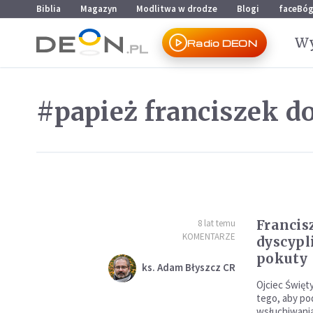
Przejdź do menu głównego
Przejdź do treści
Biblia
Magazyn
Modlitwa w drodze
Blogi
faceBó
Wy
Radio DEON
#papież franciszek 
Francis
8 lat temu
KOMENTARZE
dyscypl
pokuty
ks. Adam Błyszcz CR
Ojciec Święt
tego, aby pod
wsłuchiwania