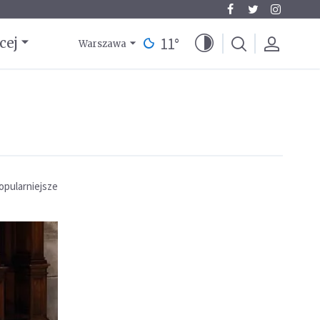
11
°
cej
Warszawa
opularniejsze