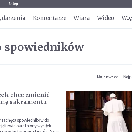
g
Sklep
Wię
darzenia
Komentarze
Wiara
Wideo
do spowiedników
Najnowsze
Najp
zek chce zmienić
inę sakramentu
y zachęca spowiedników do
jęli zwielokrotniony wysiłek
 się w historie penitentów. Sami