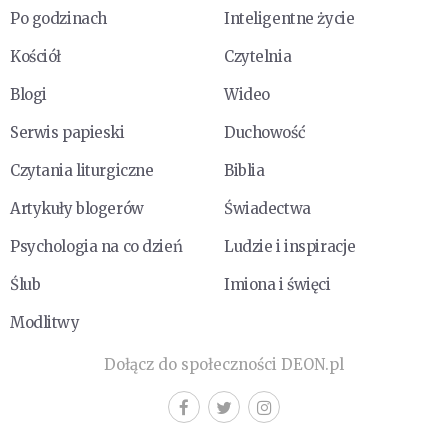
Po godzinach
Inteligentne życie
Kościół
Czytelnia
Blogi
Wideo
Serwis papieski
Duchowość
Czytania liturgiczne
Biblia
Artykuły blogerów
Świadectwa
Psychologia na co dzień
Ludzie i inspiracje
Ślub
Imiona i święci
Modlitwy
Dołącz do społeczności DEON.pl