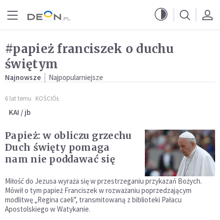
Przejdź do menu głównego
Przejdź do treści
#papież franciszek o duchu
świętym
Najnowsze
Najpopularniejsze
6 lat temu
KOŚCIÓŁ
KAI / jb
Papież: w obliczu grzechu
Duch święty pomaga
nam nie poddawać się
Miłość do Jezusa wyraża się w przestrzeganiu przykazań Bożych.
Mówił o tym papież Franciszek w rozważaniu poprzedzającym
modlitwę „Regina caeli”, transmitowaną z biblioteki Pałacu
Apostolskiego w Watykanie.