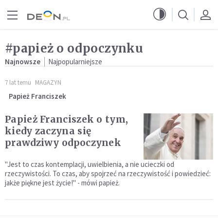
Przejdź do menu głównego
Przejdź do treści
#papież o odpoczynku
Najnowsze
Najpopularniejsze
7 lat temu
MAGAZYN
Papież Franciszek
Papież Franciszek o tym,
kiedy zaczyna się
prawdziwy odpoczynek
"Jest to czas kontemplacji, uwielbienia, a nie ucieczki od
rzeczywistości. To czas, aby spojrzeć na rzeczywistość i powiedzieć:
jakże piękne jest życie!" - mówi papież.