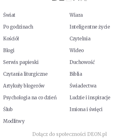
Świat
Wiara
Po godzinach
Inteligentne życie
Kościół
Czytelnia
Blogi
Wideo
Serwis papieski
Duchowość
Czytania liturgiczne
Biblia
Artykuły blogerów
Świadectwa
Psychologia na co dzień
Ludzie i inspiracje
Ślub
Imiona i święci
Modlitwy
Dołącz do społeczności DEON.pl