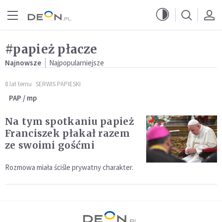
Przejdź do menu głównego
Przejdź do treści
#papież płacze
Najnowsze
Najpopularniejsze
8 lat temu
SERWIS PAPIESKI
PAP / mp
Na tym spotkaniu papież
Franciszek płakał razem
ze swoimi gośćmi
Rozmowa miała ściśle prywatny charakter.