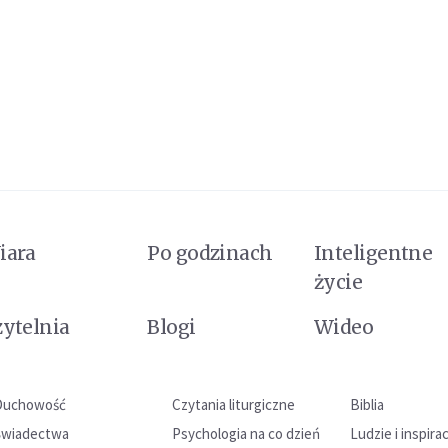
iara
Po godzinach
Inteligentne
życie
zytelnia
Blogi
Wideo
Duchowość
Czytania liturgiczne
Biblia
Świadectwa
Psychologia na co dzień
Ludzie i inspira