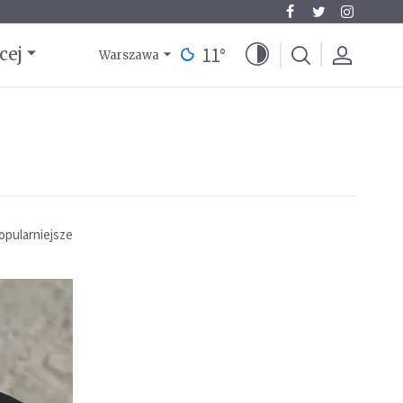
11
°
cej
Warszawa
opularniejsze