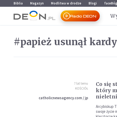
Przejdź do menu głównego
Przejdź do treści
Biblia
Magazyn
Modlitwa w drodze
Blogi
faceBó
Wy
Radio DEON
#papież usunął kard
Co się s
7 lat temu
KOŚCIÓŁ
który m
nieletn
catholicnewsagency.com / jp
Arcybiskup T
swoje życie 
klasztorze k