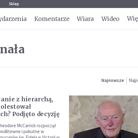
g
Sklep
Wię
darzenia
Komentarze
Wiara
Wideo
ynała
Najnowsze
Najp
tanie z hierarchą,
olestował
ich? Podjęto decyzję
heodore McCarrick rozpoczął
modlitewne i pokutne w
apucynów św. Fidela w Victorii w