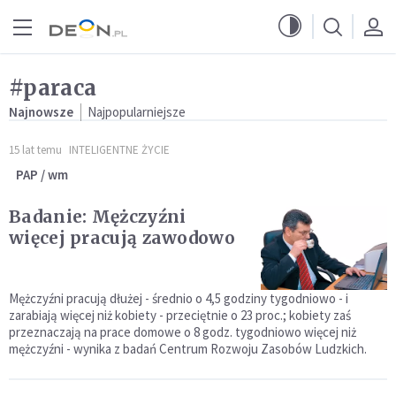
Przejdź do menu głównego
Przejdź do treści
#paraca
Najnowsze
Najpopularniejsze
15 lat temu
INTELIGENTNE ŻYCIE
PAP / wm
Badanie: Mężczyźni
więcej pracują zawodowo
Mężczyźni pracują dłużej - średnio o 4,5 godziny tygodniowo - i
zarabiają więcej niż kobiety - przeciętnie o 23 proc.; kobiety zaś
przeznaczają na prace domowe o 8 godz. tygodniowo więcej niż
mężczyźni - wynika z badań Centrum Rozwoju Zasobów Ludzkich.