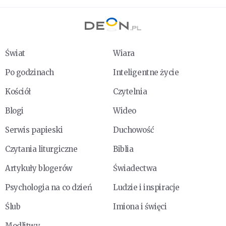
Świat
Wiara
Po godzinach
Inteligentne życie
Kościół
Czytelnia
Blogi
Wideo
Serwis papieski
Duchowość
Czytania liturgiczne
Biblia
Artykuły blogerów
Świadectwa
Psychologia na co dzień
Ludzie i inspiracje
Ślub
Imiona i święci
Modlitwy