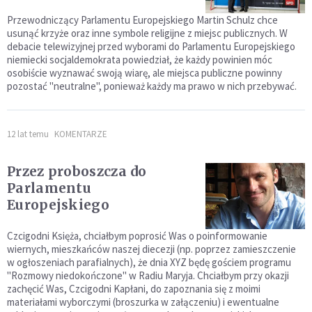
Przewodniczący Parlamentu Europejskiego Martin Schulz chce
usunąć krzyże oraz inne symbole religijne z miejsc publicznych. W
debacie telewizyjnej przed wyborami do Parlamentu Europejskiego
niemiecki socjaldemokrata powiedział, że każdy powinien móc
osobiście wyznawać swoją wiarę, ale miejsca publiczne powinny
pozostać "neutralne", ponieważ każdy ma prawo w nich przebywać.
12 lat temu
KOMENTARZE
Przez proboszcza do
Parlamentu
Europejskiego
Czcigodni Księża, chciałbym poprosić Was o poinformowanie
wiernych, mieszkańców naszej diecezji (np. poprzez zamieszczenie
w ogłoszeniach parafialnych), że dnia XYZ będę gościem programu
"Rozmowy niedokończone" w Radiu Maryja. Chciałbym przy okazji
zachęcić Was, Czcigodni Kapłani, do zapoznania się z moimi
materiałami wyborczymi (broszurka w załączeniu) i ewentualne