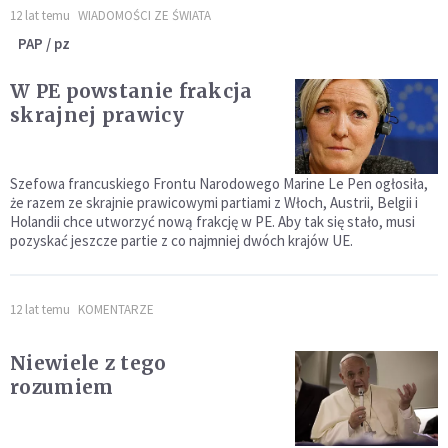
12 lat temu
WIADOMOŚCI ZE ŚWIATA
PAP / pz
W PE powstanie frakcja
skrajnej prawicy
Szefowa francuskiego Frontu Narodowego Marine Le Pen ogłosiła,
że razem ze skrajnie prawicowymi partiami z Włoch, Austrii, Belgii i
Holandii chce utworzyć nową frakcję w PE. Aby tak się stało, musi
pozyskać jeszcze partie z co najmniej dwóch krajów UE.
12 lat temu
KOMENTARZE
Niewiele z tego
rozumiem