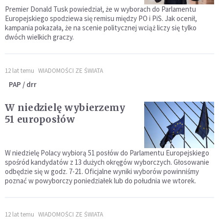
Premier Donald Tusk powiedział, że w wyborach do Parlamentu
Europejskiego spodziewa się remisu między PO i PiS. Jak ocenił,
kampania pokazała, że na scenie politycznej wciąż liczy się tylko
dwóch wielkich graczy.
12 lat temu
WIADOMOŚCI ZE ŚWIATA
PAP / drr
W niedzielę wybierzemy
51 europosłów
W niedzielę Polacy wybiorą 51 posłów do Parlamentu Europejskiego
spośród kandydatów z 13 dużych okręgów wyborczych. Głosowanie
odbędzie się w godz. 7-21. Oficjalne wyniki wyborów powinniśmy
poznać w powyborczy poniedziałek lub do południa we wtorek.
12 lat temu
WIADOMOŚCI ZE ŚWIATA