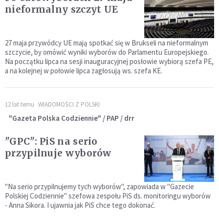
nieformalny szczyt UE
27 maja przywódcy UE mają spotkać się w Brukseli na nieformalnym
szczycie, by omówić wyniki wyborów do Parlamentu Europejskiego.
Na początku lipca na sesji inauguracyjnej posłowie wybiorą szefa PE,
a na kolejnej w połowie lipca zagłosują ws. szefa KE.
12 lat temu
WIADOMOŚCI Z POLSKI
"Gazeta Polska Codziennie" / PAP / drr
"GPC": PiS na serio
przypilnuje wyborów
"Na serio przypilnujemy tych wyborów", zapowiada w "Gazecie
Polskiej Codziennie" szefowa zespołu PiS ds. monitoringu wyborów
- Anna Sikora. I ujawnia jak PiS chce tego dokonać.