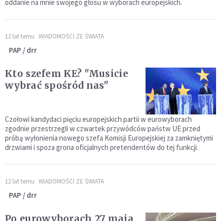
oddanie na mnie swojego głosu w wyborach europejskich.
12 lat temu
WIADOMOŚCI ZE ŚWIATA
PAP / drr
Kto szefem KE? "Musicie
wybrać spośród nas"
Czołowi kandydaci pięciu europejskich partii w eurowyborach
zgodnie przestrzegli w czwartek przywódców państw UE przed
próbą wyłonienia nowego szefa Komisji Europejskiej za zamkniętymi
drzwiami i spoza grona oficjalnych pretendentów do tej funkcji.
12 lat temu
WIADOMOŚCI ZE ŚWIATA
PAP / drr
Po eurowyborach 27 maja