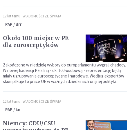
12 lat temu
WIADOMOŚCI ZE ŚWIATA
PAP / drr
Około 100 miejsc w PE
dla eurosceptyków
Zakończone w niedzielę wybory do europarlamentu wygrali chadecy.
W nowej kadencji PE silną - ok. 100-osobową - reprezentację będą
miały ugrupowania eurosceptyczne i narodowe. Według ekspertów
skomplikuje to prace UE w ważnych dziedzinach unijnej polityki.
12 lat temu
WIADOMOŚCI ZE ŚWIATA
PAP / kn
Niemcy: CDU/CSU