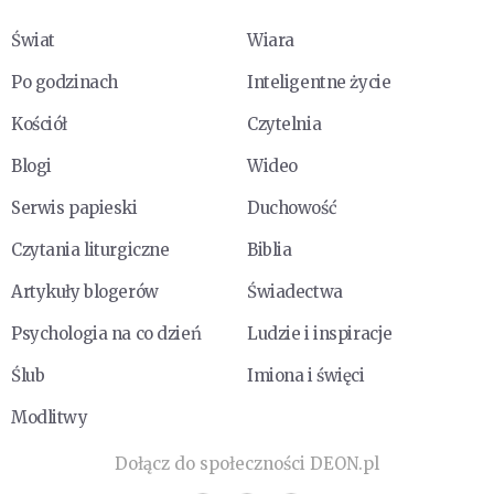
Świat
Wiara
Po godzinach
Inteligentne życie
Kościół
Czytelnia
Blogi
Wideo
Serwis papieski
Duchowość
Czytania liturgiczne
Biblia
Artykuły blogerów
Świadectwa
Psychologia na co dzień
Ludzie i inspiracje
Ślub
Imiona i święci
Modlitwy
Dołącz do społeczności DEON.pl