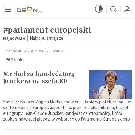
Przejdź do menu głównego
Przejdź do treści
#parlament europejski
Najnowsze
Najpopularniejsze
12 lat temu
WIADOMOŚCI ZE ŚWIATA
PAP / mh
Merkel za kandydaturą
Junckera na szefa KE
Kanclerz Niemiec Angela Merkel opowiedziała się w piątek za tym, by
szefem Komisji Europejskiej został b. premier Luksemburga, b. szef
eurogrupy Jean-Claude Juncker, kandydat centroprawicy, która
zdobyła najwięcej głosów w wyborach do Parlamentu Europejskiego.