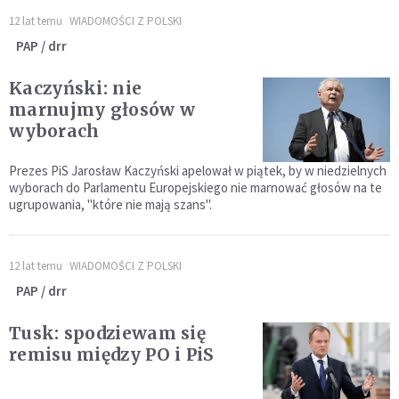
12 lat temu
WIADOMOŚCI Z POLSKI
PAP / drr
Kaczyński: nie
marnujmy głosów w
wyborach
Prezes PiS Jarosław Kaczyński apelował w piątek, by w niedzielnych
wyborach do Parlamentu Europejskiego nie marnować głosów na te
ugrupowania, "które nie mają szans".
12 lat temu
WIADOMOŚCI Z POLSKI
PAP / drr
Tusk: spodziewam się
remisu między PO i PiS