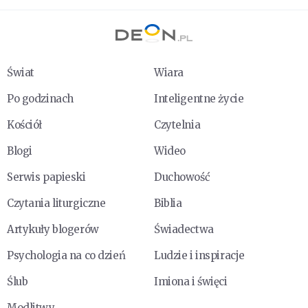
Świat
Wiara
Po godzinach
Inteligentne życie
Kościół
Czytelnia
Blogi
Wideo
Serwis papieski
Duchowość
Czytania liturgiczne
Biblia
Artykuły blogerów
Świadectwa
Psychologia na co dzień
Ludzie i inspiracje
Ślub
Imiona i święci
Modlitwy