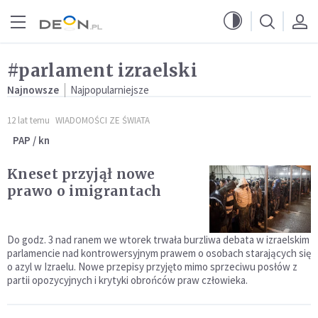
Przejdź do menu głównego
Przejdź do treści
#parlament izraelski
Najnowsze
Najpopularniejsze
12 lat temu
WIADOMOŚCI ZE ŚWIATA
PAP / kn
Kneset przyjął nowe
prawo o imigrantach
Do godz. 3 nad ranem we wtorek trwała burzliwa debata w izraelskim
parlamencie nad kontrowersyjnym prawem o osobach starających się
o azyl w Izraelu. Nowe przepisy przyjęto mimo sprzeciwu posłów z
partii opozycyjnych i krytyki obrońców praw człowieka.