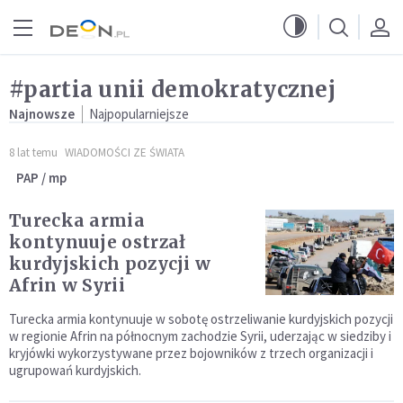
Przejdź do menu głównego
Przejdź do treści
#partia unii demokratycznej
Najnowsze
Najpopularniejsze
8 lat temu
WIADOMOŚCI ZE ŚWIATA
PAP / mp
Turecka armia
kontynuuje ostrzał
kurdyjskich pozycji w
Afrin w Syrii
Turecka armia kontynuuje w sobotę ostrzeliwanie kurdyjskich pozycji
w regionie Afrin na północnym zachodzie Syrii, uderzając w siedziby i
kryjówki wykorzystywane przez bojowników z trzech organizacji i
ugrupowań kurdyjskich.