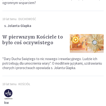
ogromnym wsparciem?
10 lat temu
DUCHOWOŚĆ
s. Jolanta Glapka
W pierwszym Kościele to
było coś oczywistego
"Dary Ducha Świętego to nic nowego i rewelacyjnego. Ludzie ich
potrzebują dla umocnienia wiary". O modlitwie językami, uzdrawianiu
chorych i proroctwach opowiada s. Jolanta Glapka.
10 lat temu
KOŚCIÓŁ
kw