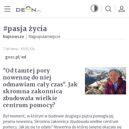
Przejdź do menu głównego
Przejdź do treści
#pasja życia
Najnowsze
Najpopularniejsze
7 lat temu
KOŚCIÓŁ
gosc.pl/ ed
"Od tamtej pory
nowennę do niej
odmawiam cały czas". Jak
skromna zakonnica
zbudowała wielkie
centrum pomocy?
Był moment, w którym w budowie drugiego piętra pomogła jej
pewna nowenna. Skromna zakonnica zbudowała wielkie centrum
pomocy. Jak jej się to udało? Nowenna do której świętej okazała się