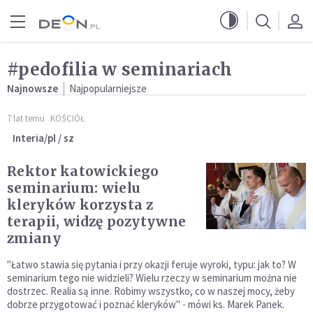
Przejdź do menu głównego
Przejdź do treści
#pedofilia w seminariach
Najnowsze
Najpopularniejsze
7 lat temu
KOŚCIÓŁ
Interia/pl / sz
Rektor katowickiego
seminarium: wielu
kleryków korzysta z
terapii, widzę pozytywne
zmiany
"Łatwo stawia się pytania i przy okazji feruje wyroki, typu: jak to? W
seminarium tego nie widzieli? Wielu rzeczy w seminarium można nie
dostrzec. Realia są inne. Robimy wszystko, co w naszej mocy, żeby
dobrze przygotować i poznać kleryków" - mówi ks. Marek Panek.